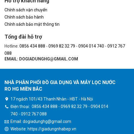
Hỗ trợ khách hàng
Chính sách vận chuyển
Chính sách bảo hành
Chính sách bảo mật thông tin
Tổng đài hỗ trợ
Hotline:
0856 434 888
-
0969 82 32 79
-
0904 014 740
-
0912 767
088
EMAIL: DOGIADUNGHG@GMAIL.COM
NHÀ PHÂN PHỐI ĐỒ GIA DỤNG VÀ MÁY LỌC NƯỚC
RO HG MIỀN BẮC
17 ngách 101/43 Thanh Nhàn - HBT - Hà Nội
Điện thoại:
0856 434 888
-
0969 82 32 79
-
0904 014
740
-
0912 767 088
Email: dogiadunghg@gmail.com
Website:
https://giadungnhabep.vn