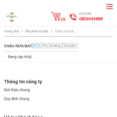
HOTLINE
0856434888
(
0
)
Trang chủ
Phụ kiện tủ bếp
Chậu rửa bát
CHẬU RỬA BÁT
A-Z
Z-A
Giá tăng
Giá giảm
Đang cập nhật...
Thông tin công ty
Giới thiệu chung
Quy định chung